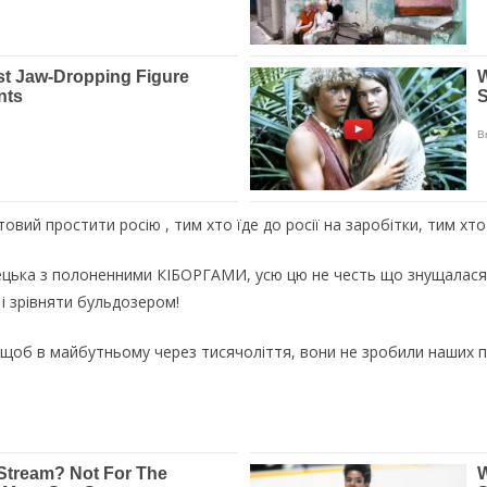
товий простити росію , тим хто їде до росії на заробітки, тим х
цька з полоненними КІБОРГАМИ, усю цю не честь що знущалася 
і зрівняти бульдозером!
, щоб в майбутньому через тисячоліття, вони не зробили наших п