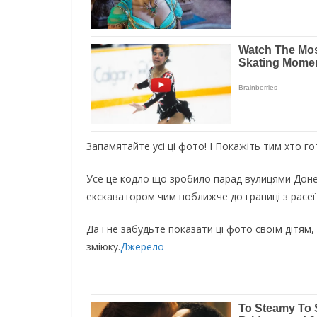
Запамятайте усі ці фото! І Покажіть тим хто го
Усе це кодло що зробило парад вулицями Доне
екскаватором чим поближче до границі з расеї 
Да і не забудьте показати ці фото своїм дітям
зміюку.
Джерело