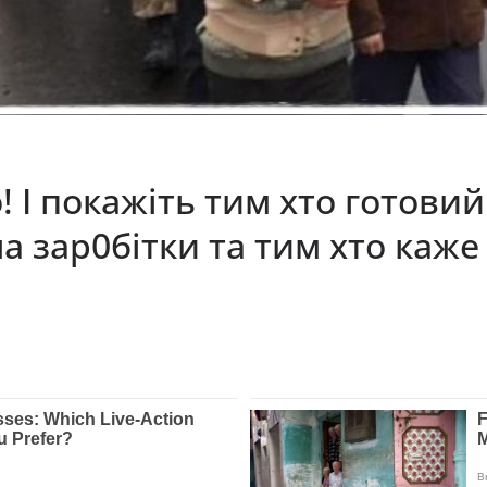
! І покажіть тим хто готови
 на зар0бітки та тим хто каж