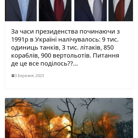
За часи президенства починаючи з
1991р в Україні налічувалось: 9 тис.
одиниць танків, 3 тис. літаків, 850
кoраблiв, 900 вертoльoтів. Питання
де це все поділось??…
3 Березня, 2023