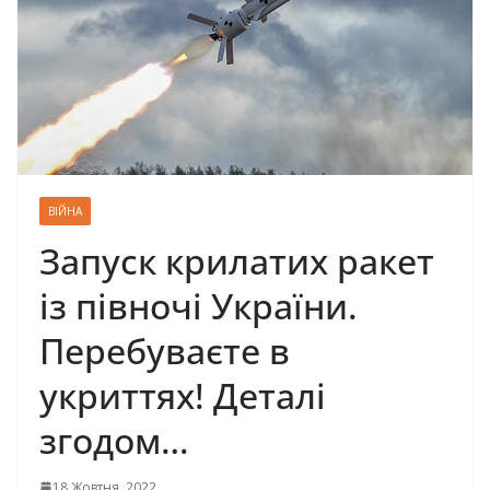
ВІЙНА
Запуск крилатих ракет
із півночі України.
Перебуваєте в
укриттях! Деталі
згодом…
18 Жовтня, 2022