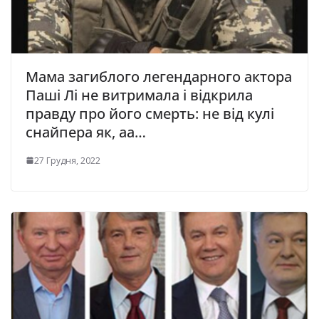
Мaмa загиблого легендарного актора
Паші Лі не витримала і відкрила
правду про його смeрть: не від кулі
снайпера як, аа…
27 Грудня, 2022