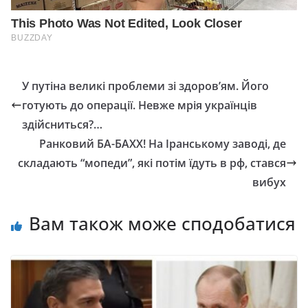
У путіна великі проблеми зі здоров’ям. Його
готують до операції. Невже мрія українців
здійсниться?…
Ранковий БА-БАХХ! На Iранському заводі, де
складають “мопеди”, які потім їдуть в рф, стався
вибух
Вам також може сподобатися