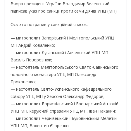
Вчора президент України Володимир Зеленський
підписав указ про санкції проти семи діячів УПЦ (МП).
Ось хто потрапив у санкційний список:
— митрополит Запорізький і Мелітопольський УПЦ
МП Андрій Коваленко;
— митрополит Луганський і Алчевський УПЦ МП
Василь Поворознюк;
— настоятель Мелітопольського Свято-Савинського
чоловічого монастиря УПЦ МП Олександр
Прокопенко;
— настоятель Свято-Успенського кафедрального
собору УПЦ МП у Херсоні Олександр Федоров;
— митрополит Бориспільський і Броварський Антоній
УПЦ МП, керуючий справами УПЦ МП, Іван Паканич;
— митрополит Чернівецький і Буковинський Мелетій
УПЦ МП, Валентин Єгоренко;