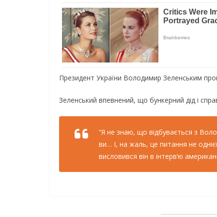
Президент України Володимир Зеленським прок
Зеленський впевнений, що бункерний дід і справ
“Я не знаю, що відбувається з Вол
ви… І, на жаль, це питання не одні
висловився він в інтерв’ю америка