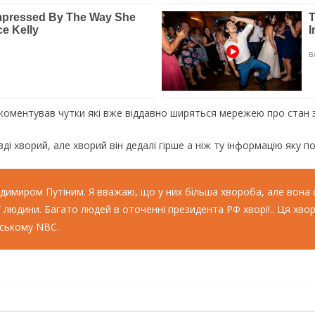
оментував чутки які вже віддавно ширяться мережею про стан зд
ді хворий, але хворий він дедалі гірше а ніж ту інформацію яку 
одимиром Путіним. Я вважаю, що у них більша хвороба, але вона 
єї людини. Багато людей в оточенні президента РФ хворі!.. Ця хв
нському NBC.