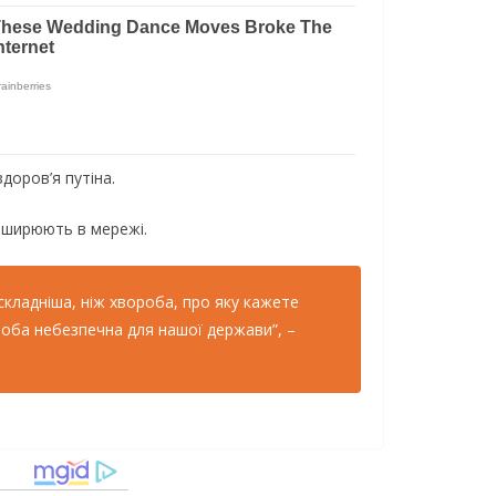
оров’я путіна.
поширюють в мережі.
складніша, ніж хвороба, про яку кажете
ороба небезпечна для нашої держави”, –