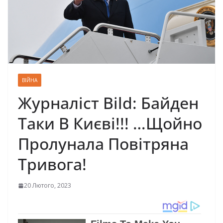
ВІЙНА
Журналіст Bild: Байден
Таки В Києві!!! …Щойно
Пролунала Повітряна
Тривога!
20 Лютого, 2023