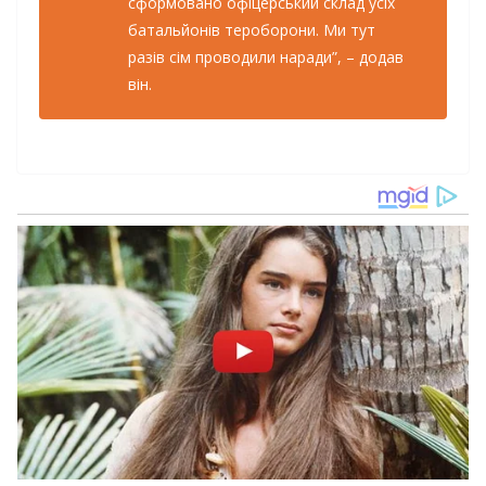
сформовано офіцерський склад усіх
батальйонів тероборони. Ми тут
разів сім проводили наради”, – додав
він.