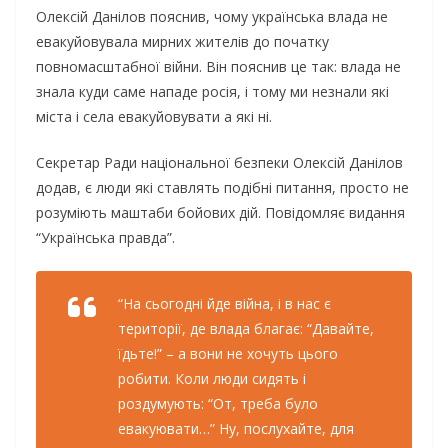
Олексій Данілов пояснив, чому українська влада не
евакуйовувала мирних жителів до початку
повномасштабної війни. Він пояснив це так: влада не
знала куди саме нападе росія, і тому ми незнали які
міста і села евакуйовувати а які ні.
Секретар Ради національної безпеки Олексій Данілов
додав, є люди які ставлять подібні питання, просто не
розуміють маштаби бойових дій. Повідомляє видання
“Українська правда”.
“На сьогодні йде війна, і в нас є
території, де влада благає: “Давайте,
їдьте!” – а вони не хочуть цього
робити. Коли люди сидять і
роздумують: “От, треба було
евакуювати…” Ну, послухайте, для