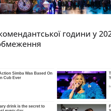
комендантської години у 202
 обмеження