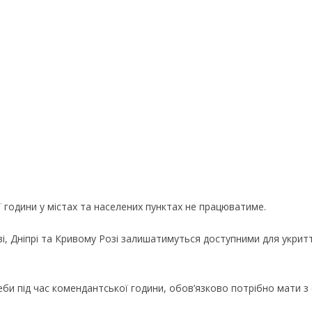
 години у містах та населених пунктах не працюватиме.
ові, Дніпрі та Кривому Розі залишатимуться доступними для укри
еби під час комендантської години, обов’язково потрібно мати 