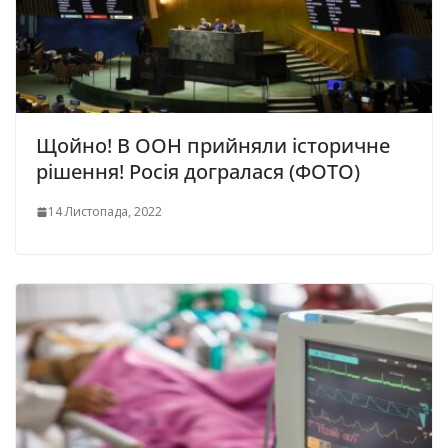
Щoйнo! В ООН прийняли iсторичне
рішення! Рoсія догралася (ФОТО)
14 Листопада, 2022