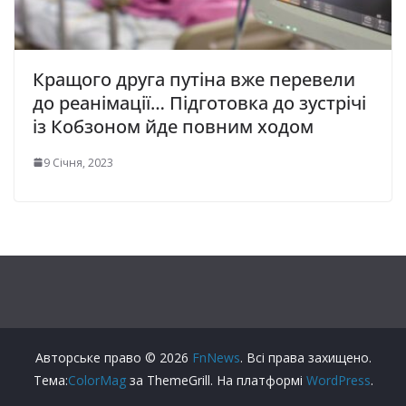
Кращого друга путіна вже перевели
до реанімації… Підготовка до зустрічі
із Кобзоном йде повним ходом
9 Січня, 2023
Авторське право © 2026
FnNews
. Всі права захищено.
Тема:
ColorMag
за ThemeGrill. На платформі
WordPress
.