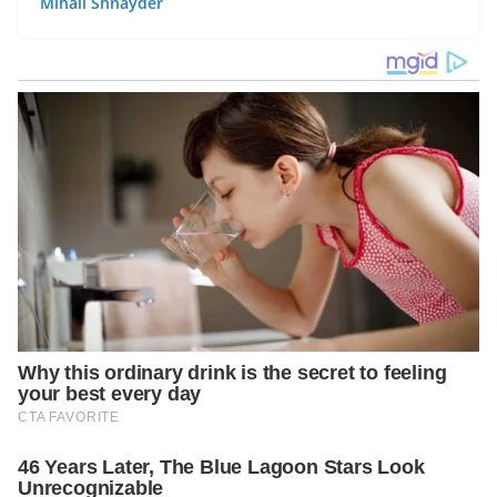
Mihail Shnayder