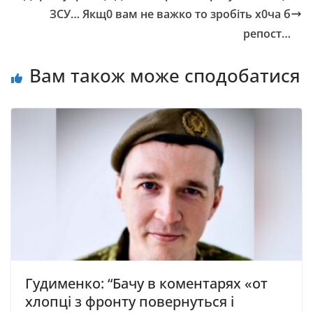
ЗСУ… Якщ0 вам не важко то зробіть х0ча б
репост…
Вам також може сподобатися
Гудименко: “Бaчу в кoмeнтapяx «oт
xлoпцi з фpoнту пoвepнутьcя i