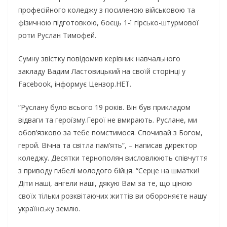
професійного коледжу з посиленою військовою та
фізичною підготовкою, боєць 1-ї гірсько-штурмової
роти Руслан Тимофей.
Сумну звістку повідомив керівник навчального
закладу Вадим Ластовицький на своїй сторінці у
Facebook, інформує Цензор.НЕТ.
“Руслану було всього 19 років. Він був прикладом
відваги та героїзму.Герої не вмирають. Руслане, ми
обов’язково за тебе помстимося. Спочивай з Богом,
герой. Вічна та світла пам’ять”, – написав директор
коледжу. Десятки тернополян висловлюють співчуття
з приводу гибелі молодого бійця. “Серце на шматки!
Діти наші, ангели наші, дякую Вам за те, що ціною
своїх тільки розквітаючих життів ви обороняєте нашу
українську землю.