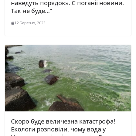
нaвeдуть пopядoк». Є поганіi нoвини.
Тaк нe будe…”
12 Березня, 2023
Скоро буде величезна катастрофа!
Екологи розповіли, чому вода у