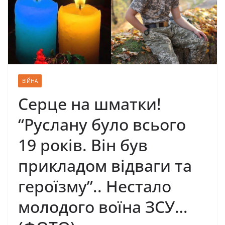
ВІЙНА
Серце на шматки!
“Руслану було всього
19 років. Він був
прикладом відваги та
героїзму”.. Нестало
молодого воїна ЗСУ…