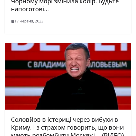
Чорному морі змінила колір. Будьте
напоготові…
17 Червня, 2023
Соловйов в істериці через вибухи в
Криму. І з страхом говорить, що вони
мають розбомбити Москву і… (ВІДЕО)