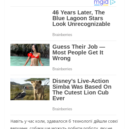
Навіть у час коли, здавалося б технології дійшли совєї
вершини, собаки ще можуть робити роботу, яку не