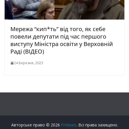
Мережа “кип*ть” від того, як себе
повели депутати під час першого
виступу Мiнicтpa ocвiти у Вepxoвнiй
Рaдi (ВІДЕО)
24 Березня, 2023
Авторське право © 2026
FnNews
. Всі права захищено.