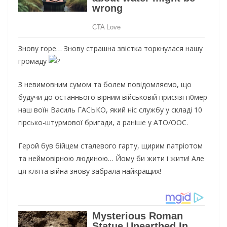
Знову горе… Знову страшна звістка торкнулася нашу
громаду
З невимовним сумом та болем повідомляємо, що
будучи до останнього вірним військовій присязі п0мер
наш воїн Василь ГАСЬКО, який ніс службу у складі 10
гірсько-штурмової бригади, а раніше у АТО/ООС.
Герой був бійцем сталевого гарту, щирим патріотом
та неймовірною людиною… Йому би жити і жити! Але
ця клята війна знову забрала найкращих!