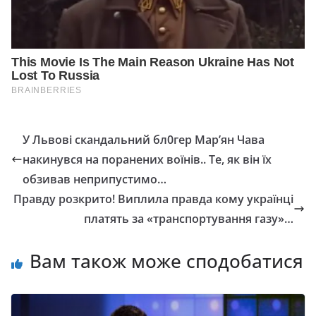
У Львові скандальний бл0гер Мар’ян Чава
накинувся на поранених воїнів.. Те, як він їх
обзивав неприпустимо…
Правду розкрито! Виплила правда кому українці
платять за «тpaнcпopтyвaння гaзy»…
Вам також може сподобатися