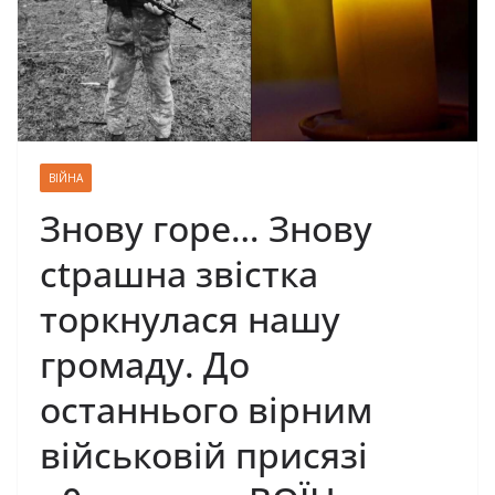
ВІЙНА
Знову горе… Знову
сtрашна звістка
торкнулася нашу
громаду. До
останнього вірним
військовій присязі