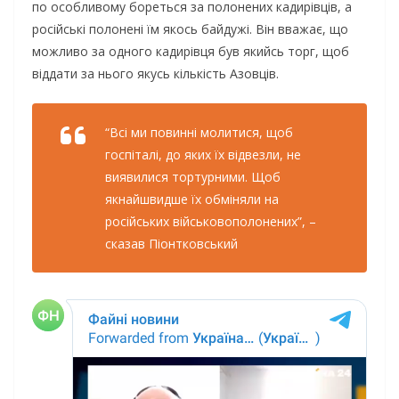
по особливому бореться за полонених кадирівців, а
російські полонені їм якось байдужі. Він вважає, що
можливо за одного кадирівця був якийсь торг, щоб
віддати за нього якусь кількість Азовців.
“Всі ми повинні молитися, щоб
госпіталі, до яких їх відвезли, не
виявилися тортурними. Щоб
якнайшвидше їх обміняли на
російських військовополонених”, –
сказав Піонтковський