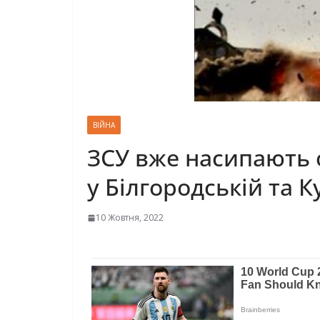
ВІЙНА
ЗСУ вже насипають о
у Білгородській та К
10 Жовтня, 2022