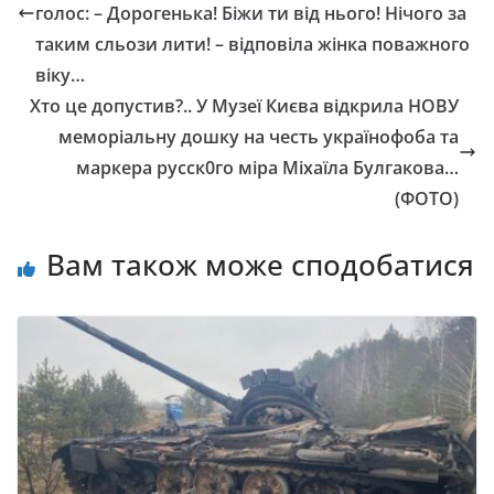
голос: – Дорогенька! Біжи ти від нього! Нічого за
таким сльози лити! – відповіла жінка поважного
віку…
Хто це допустив?.. У Музеї Києва відкрила НОВУ
меморіальну дошку на честь українофоба та
маркера русск0го міра Міхаїла Булгакова…
(ФОТО)
Вам також може сподобатися