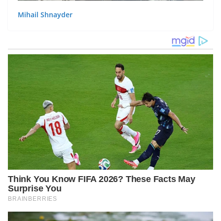
Mihail Shnayder