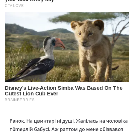
Ранок. На цвинтарі ні душі. Жалілась на чоловіка
п0mерлій бабусі. Аж раптом до мене обізвався