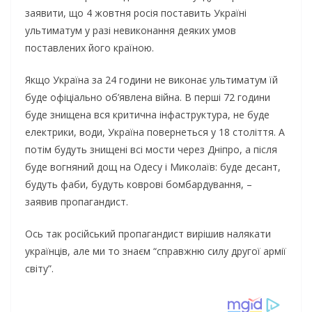
заявити, що 4 жовтня росія поставить Україні
ультиматум у разі невиконання деяких умов
поставлених його країною.
Якщо Україна за 24 години не виконає ультиматум їй
буде офіціально об’явлена війна. В перші 72 години
буде знищена вся критична інфаструктура, не буде
електрики, води, Україна повернеться у 18 століття. А
потім будуть знищені всі мости через Дніпро, а після
буде вогняний дощ на Одесу і Миколаїв: буде десант,
будуть фаби, будуть коврові бомбардування, –
заявив пропагандист.
Ось так російський пропагандист вирішив налякати
українців, але ми то знаєм “справжню силу другої армії
світу”.