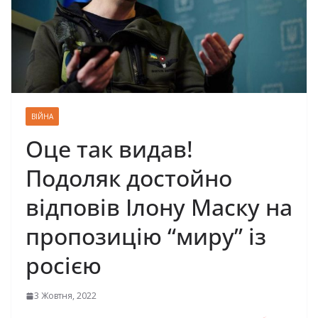
ВІЙНА
Оце так видав!
Подоляк достойно
відповів Ілону Маску на
пропозицію “миру” із
росією
3 Жовтня, 2022