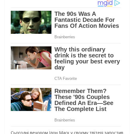
Сьогодні вечором Ілон Маск у своєму твітері запостив