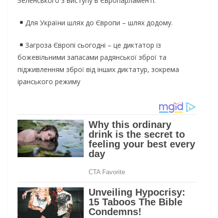
Зеленського з виступу в Європарламенті:
Для України шлях до Європи – шлях додому.
Загроза Європі сьогодні – це диктатор із
божевільними запасами радянської зброї та
підживленням зброї від інших диктатур, зокрема
іранського режиму