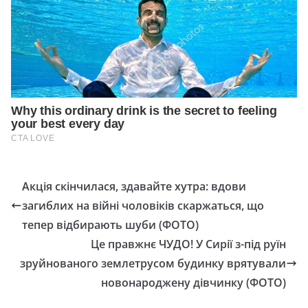
Акція скінчилася, здавайте хутра: вдови
загиблих на війні чоловіків скаржаться, що
тепер відбирають шуби (ФОТО)
Це правжнє ЧУДО! У Сирії з-під руїн
зруйнованого землетрусом будинку врятували
новонароджену дівчинку (ФОТО)