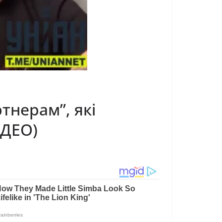
тнерам”, які
ІДЕО)