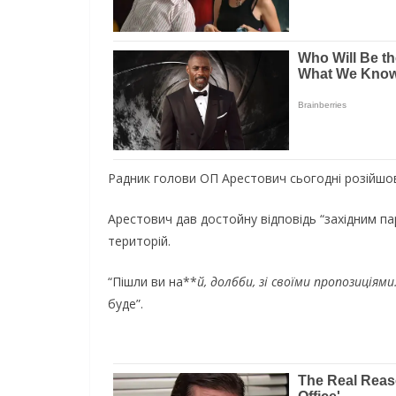
Радник голови ОП Арестович сьогодні розійшов
Арестович дав достойну відповідь “західним па
територій.
“Пішли ви на**
й, долбби, зі своїми пропозиціями
буде”.