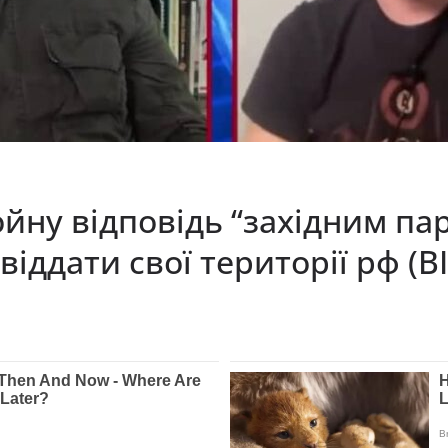
йну відповідь “західним пар
віддати свої території рф (В