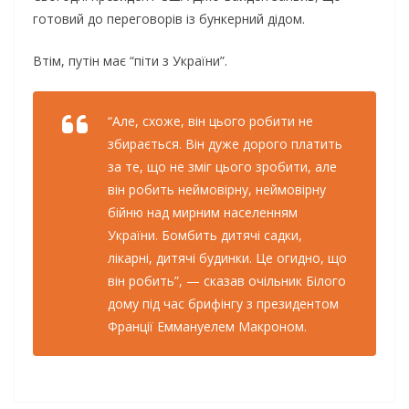
готовий до переговорів із бункерний дідом.
Втім, путін має “піти з України”.
“Але, схоже, він цього робити не
збирається. Він дуже дорого платить
за те, що не зміг цього зробити, але
він робить неймовірну, неймовірну
бійню над мирним населенням
України. Бомбить дитячі садки,
лікарні, дитячі будинки. Це огидно, що
він робить”, — сказав очільник Білого
дому під час брифінгу з президентом
Франції Еммануелем Макроном.