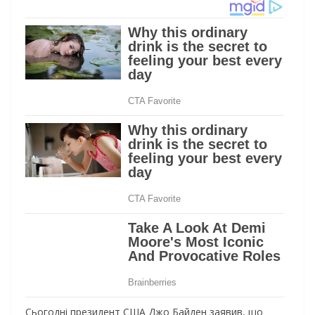
Сьогодні президент США Джо Байден заявив, що