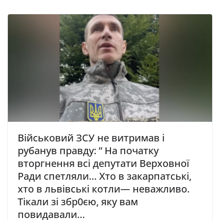
Військовий ЗСУ не витримав і
рубанув правду: ” На початку
вторгнення всі депутати Верховної
Ради спетляли… Хто в закарпатські,
хто в львівські котли— неважливо.
Тікали зі збр0єю, яку вам
повидавали…