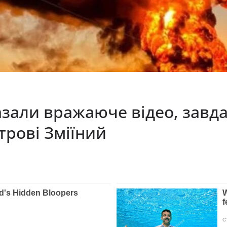
зали вражаюче відео, завда
трові Зміїний