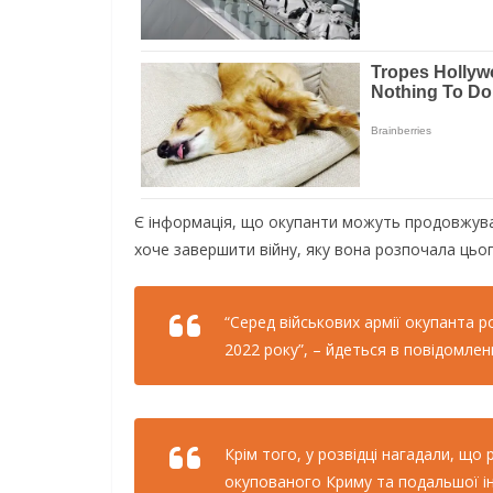
Є інформація, що окупанти можуть продовжувати 
хоче завершити війну, яку вона розпочала цьо
“Серед військових армії окупанта р
2022 року”, – йдеться в повідомленн
Крім того, у розвідці нагадали, щ
окупованого Криму та подальшої ін