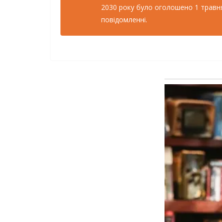
2030 року було оголошено 1 травня
повідомленні.