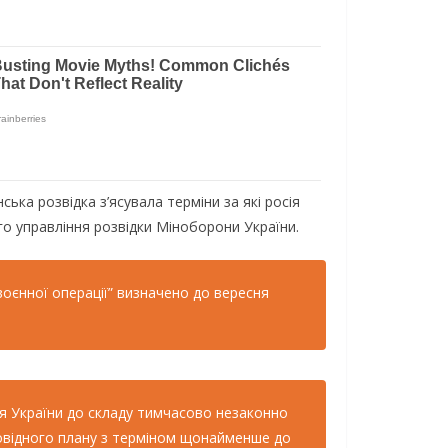
ька розвідка з’ясувала терміни за які росія
го управління розвідки Міноборони України.
воєнної операції” визначено до вересня
ня України до складу тимчасово незаконно
дповідного плану з терміном щонайменше до