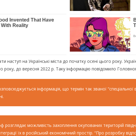
наступ на Українські міста до початку осені цього року. Українс
го року, до вересня 2022 р. Таку інформацію повідомило Головно
озповсюджується інформація, що термін так званої “спеціальної 
і.
о рф розглядає можливість захоплення окупованих територій півд
теграції їх в російський економічний простір. “Про розробку ві