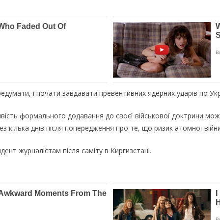
едумати, і почати завдавати превентивних ядерних ударів по Укр
ивість формального додавання до своєї військової доктрини мо
з кілька днів після попередження про те, що ризик атомної війни
дент журналістам після саміту в Киргизстані.