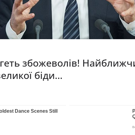
 геть збожеволів! Найближч
великої біди…