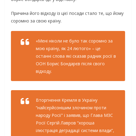
Причина його відходу із цієї посади стало те, що йому
соромно за свою країну.
«Мені ніколи не було так соромно за
мою країну, як 24 лютого» – це
останні слова які сказав радник росії в
ООН Борис Бондарєв після свого
відходу.
Вторгнення Кремля в Україну
“найсерйознішим злочином проти
народу Росії” і заявив, що Глава МЗС
Росії Сергій Лавров “хороша
ілюстрація деградації системи влади”,