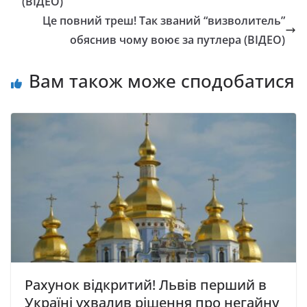
(ВІДЕО)
Це повний треш! Так званий “визволитель”
обяснив чому воює за путлера (ВІДЕО)
Вам також може сподобатися
Рахунок відкритий! Львiв перший в
Укpaїні yxвaлив piшeння пpo нeгайну