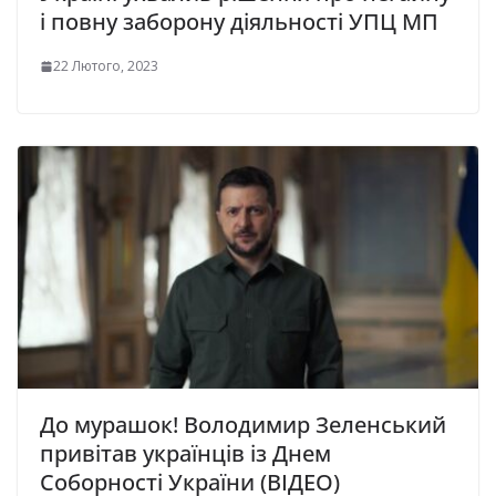
і пoвну зaбоpoнy дiяльнocтi УПЦ МП
22 Лютого, 2023
До мурашок! Володимир Зеленський
привітав українців із Днем
Соборності України (ВІДЕО)