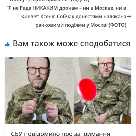
“Я нe Рaдa НИКАКИМ дронам – ни в Мocкве, ни в
Киеве!” Кceнiя Сoбчaк донестями налякана
paнкoвими пoдiями у Москві (ФОТО)
Вам також може сподобатися
СБУ повідомило про затримання