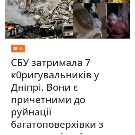
ВІЙНА
CБУ затримала 7
к0ригувальників у
Дніпрі. Вони є
причетними до
руйнації
багатоповерхівки з