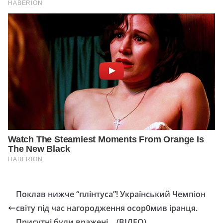
Поклав нижче “плінтуса”! Український Чемпіон
світу під час нагоpодження осор0мив іранця.
Присутні були вражені… (ВІДЕО)