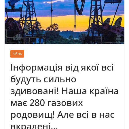
ВІЙНА
Інформація від якої всі
будуть сильно
здивовані! Наша країна
має 280 газових
родовищ! Але всі в нас
вкрадені…