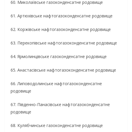
60. Миколаївське газоконденсатне родовище
61. Артюхівське нафтогазоконденсатне родовище
62. Коржівське нафтогазоконденсатне родовище
63. Перекопівське нафтогазоконденсатне родовище
64. Ярмолинцівське газоконденсатне родовище
65. Анастасівське нафтогазоконденсатне родовище
66. Липоводолинське нафтогазоконденсатне
родовище
67. Південно-Панасівське нафтогазоконденсатне
родовище
68. Кулябчинське газоконденсатне родовище