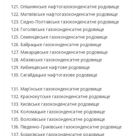
121. Опішнянське нафтогазоконденсатне родовище
122. Матвіївське нафтогазоконденсатне родовище
123. Східно-Полтавське газоконденсатне родовище
124. Гоголівське газоконденсатне родовище
125. Семенцівське газоконденсатне родовище
126. Байрацьке газоконденсатне родовище
127. Макарцівське газоконденсатне родовище
128. Абазівське газоконденсатне родовище
129. Кибинцівське нафтове родовище
130. Сагайдацьке нафтогазове родовище
131. Мар’їнське газоконденсатне родовище
132. Краснокутське газоконденсатне родовище
133. Кисівське газоконденсатне родовище
134. Коломацьке газоконденсатне родовище
135. Волохівське газоконденсатне родовище
136. Південно-Граківське газоконденсатне родовище
137. Борисівське газоконденсатне родовище