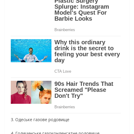
3. Одеське газове родовище
4. Голицинське газоконденсатне родовище