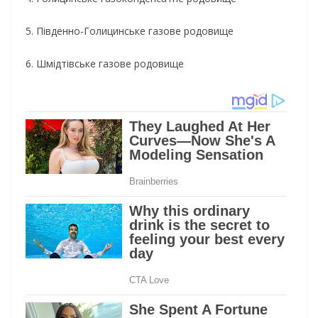
5. Південно-Голицинське газове родовище
6. Шмідтівське газове родовище