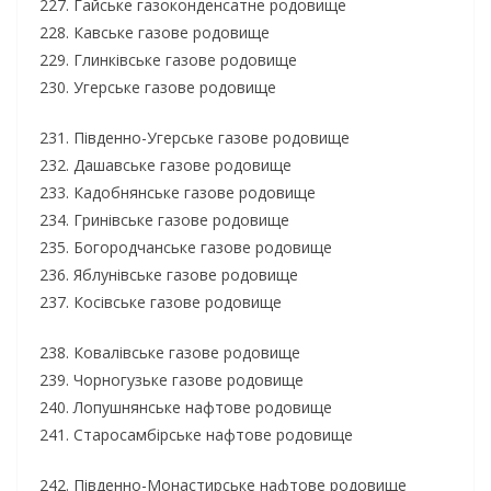
227. Гайське газоконденсатне родовище
228. Кавське газове родовище
229. Глинківське газове родовище
230. Угерське газове родовище
231. Південно-Угерське газове родовище
232. Дашавське газове родовище
233. Кадобнянське газове родовище
234. Гринівське газове родовище
235. Богородчанське газове родовище
236. Яблунівське газове родовище
237. Косівське газове родовище
238. Ковалівське газове родовище
239. Чорногузьке газове родовище
240. Лопушнянське нафтове родовище
241. Старосамбірське нафтове родовище
242. Південно-Монастирське нафтове родовище