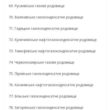
69. Русанівське газове родовище
70. Валюхівське газоконденсатне родовище
71. Гадяцьке газоконденсатне родовище
72. Куличихінське нафтогазоконденсатне родовище
73. Тимофіївське нафтогазоконденсатне родовище
74. Червонозаярське газове родовище
75. Пірківське газоконденсатне родовище
76. Качанівське нафтогазоконденсатне родовище
77. Більське газоконденсатне родовище
78. Загорянське газоконденсатне родовище