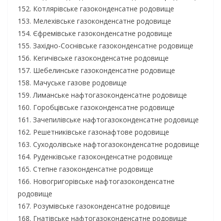
152. Котлярівське газоконденсатне родовище
153. Мелехівське газоконденсатне родовище
154. Єфремівське газоконденсатне родовище
155. Західно-Соснівське газоконденсатне родовище
156. Кегичівське газоконденсатне родовище
157. Шебелинське газоконденсатне родовище
158. Мачуське газове родовище
159. Лиманське нафтогазоконденсатне родовище
160. Горобцівське газоконденсатне родовище
161. Зачепилівське нафтогазоконденсатне родовище
162. Решетниківське газонафтове родовище
163. Суходолівське нафтогазоконденсатне родовище
164. Руденківське газоконденсатне родовище
165. Степне газоконденсатне родовище
166. Новогригорівське нафтогазоконденсатне
родовище
167. Розумівське газоконденсатне родовище
168. Гнатівське нафтогазоконденсатне родовище