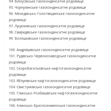
94. Білоусівське газоконденсатне родовище
95. Чорнухинське газоконденсатне родовище
96. Мехедівсько-Голотівщинське газоконденсатне
родовище
97. Луценківське газоконденсатне родовище
98. Свиридівське газоконденсатне родовище
99. Волошківське газоконденсатне родовище
100. Андріяшівське газоконденсатне родовище
101. Рудівсько-Червонозаводське газоконденсатне
родовище
102. Скоробагатьківське нафтогазоконденсатне
родовище
103. Яблунівське нафтогазоконденсатне родовище
104. Свистунківське газоконденсатне родовище
105. Глинсько-Розбишівське нафтогазоконденсатне
родовище
106. Клинсько-Краснознаменське газоконденсатне