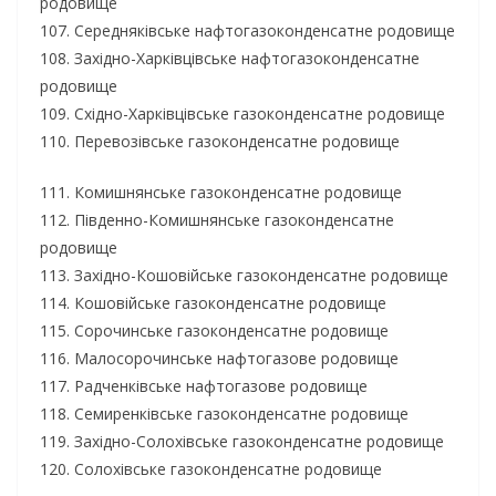
родовище
107. Середняківське нафтогазоконденсатне родовище
108. Західно-Харківцівське нафтогазоконденсатне
родовище
109. Східно-Харківцівське газоконденсатне родовище
110. Перевозівське газоконденсатне родовище
111. Комишнянське газоконденсатне родовище
112. Південно-Комишнянське газоконденсатне
родовище
113. Західно-Кошовійське газоконденсатне родовище
114. Кошовійське газоконденсатне родовище
115. Сорочинське газоконденсатне родовище
116. Малосорочинське нафтогазове родовище
117. Радченківське нафтогазове родовище
118. Семиренківське газоконденсатне родовище
119. Західно-Солохівське газоконденсатне родовище
120. Солохівське газоконденсатне родовище