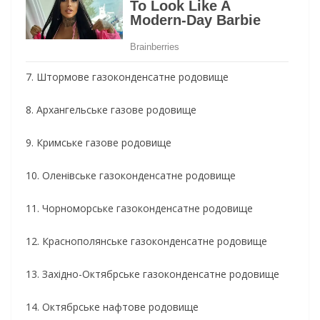
7. Штормове газоконденсатне родовище
8. Архангельське газове родовище
9. Кримське газове родовище
10. Оленівське газоконденсатне родовище
11. Чорноморське газоконденсатне родовище
12. Краснополянське газоконденсатне родовище
13. Західно-Октябрське газоконденсатне родовище
14. Октябрське нафтове родовище