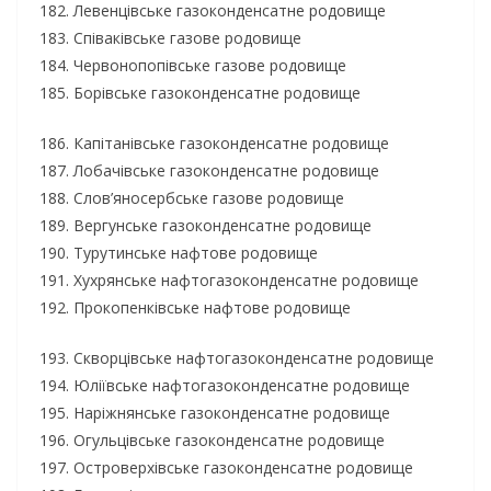
182. Левенцівське газоконденсатне родовище
183. Співаківське газове родовище
184. Червонопопівське газове родовище
185. Борівське газоконденсатне родовище
186. Капітанівське газоконденсатне родовище
187. Лобачівське газоконденсатне родовище
188. Слов’яносербське газове родовище
189. Вергунське газоконденсатне родовище
190. Турутинське нафтове родовище
191. Хухрянське нафтогазоконденсатне родовище
192. Прокопенківське нафтове родовище
193. Скворцівське нафтогазоконденсатне родовище
194. Юліївське нафтогазоконденсатне родовище
195. Наріжнянське газоконденсатне родовище
196. Огульцівське газоконденсатне родовище
197. Островерхівське газоконденсатне родовище