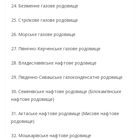
24. Безіменне газове родовище
25. Стрілкове газове родовище
26. Морське газове родовище
27. Північно-Керченське газове родовище
28. Владиславівське нафтове родовище
29. Південно-Сивашське газоконденсатне родовище
30. Семенівське нафтове родовище (Білокам’янське
нафтове родовище)
31. Актаське нафтове родовище (Мисове нафтове
родовище)
32. Мошкарівське нафтове родовище