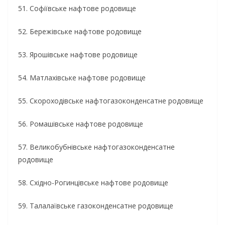
51. Софіївське нафтове родовище
52. Бережівське нафтове родовище
53. Ярошівське нафтове родовище
54. Матлахівське нафтове родовище
55. Скороходівське нафтогазоконденсатне родовище
56. Ромашівське нафтове родовище
57. Великобубнівське нафтогазоконденсатне
родовище
58. Східно-Рогинцівське нафтове родовище
59. Талалаївське газоконденсатне родовище