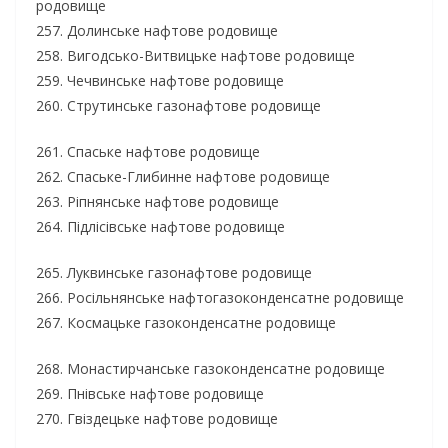
родовище
257. Долинське нафтове родовище
258. Вигодсько-Витвицьке нафтове родовище
259. Чечвинське нафтове родовище
260. Струтинське газонафтове родовище
261. Спаське нафтове родовище
262. Спаське-Глибинне нафтове родовище
263. Ріпнянське нафтове родовище
264. Підлісівське нафтове родовище
265. Луквинське газонафтове родовище
266. Росільнянське нафтогазоконденсатне родовище
267. Космацьке газоконденсатне родовище
268. Монастирчанське газоконденсатне родовище
269. Пнівське нафтове родовище
270. Гвіздецьке нафтове родовище