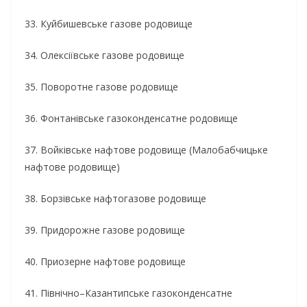
33. Куйбишевське газове родовище
34. Олексіївське газове родовище
35. Поворотне газове родовище
36. Фонтанівське газоконденсатне родовище
37. Войківське нафтове родовище (Малобабчицьке
нафтове родовище)
38. Борзівське нафтогазове родовище
39. Придорожне газове родовище
40. Приозерне нафтове родовище
41. Північно–Казантипське газоконденсатне