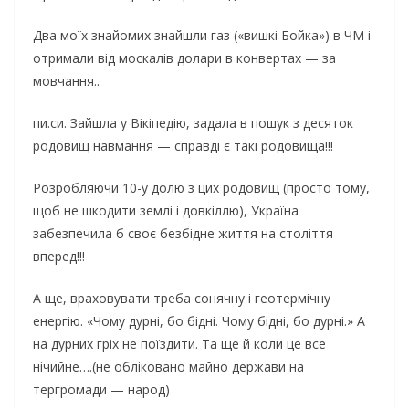
Два моїх знайомих знайшли газ («вишкі Бойка») в ЧМ і
отримали від москалів долари в конвертах — за
мовчання..
пи.си. Зайшла у Вікіпедію, задала в пошук з десяток
родовищ навмання — справді є такі родовища!!!
Розробляючи 10-у долю з цих родовищ (просто тому,
щоб не шкодити землі і довкіллю), Україна
забезпечила б своє безбідне життя на століття
вперед!!!
А ще, враховувати треба сонячну і геотермічну
енергію. «Чому дурні, бо бідні. Чому бідні, бо дурні.» А
на дурних гріх не поїздити. Та ще й коли це все
нічийне….(не обліковано майно держави на
тергромади — народ)