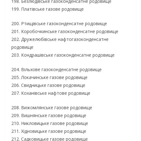
198. Безлюдівське газоконденсатне родовище
199. Платівське газове родовище
200. Ртищівське газоконденсатне родовище
201. Коробочкинське газоконденсатне родовище
202. Дружелюбівське нафтогазоконденсатне
родовище
203. Кондрашівське газоконденсатне родовище
204. Вільхове газоконденсатне родовище
205. Локачинське газове родовище
206. Свидницьке газове родовище
207. Коханівське нафтове родовище
208. Вижомлянське газове родовище
209. Вишнянське газове родовище
210. Никловицьке газове родовище
211. Хідновицьке газове родовище
212. Садковицьке газове родовище