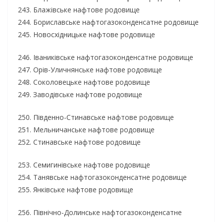
243. Блажівське нафтове родовище
244. Бориславське нафтогазоконденсатне родовище
245. Новосхідницьке нафтове родовище
246. Іваниківське нафтогазоконденсатне родовище
247. Орів-Уличнянське нафтове родовище
248. Соколовецьке нафтове родовище
249. Заводівське нафтове родовище
250. Південно-Стинавське нафтове родовище
251. Мельничанське нафтове родовище
252. Стинавське нафтове родовище
253. Семигинівське нафтове родовище
254. Танявське нафтогазоконденсатне родовище
255. Янківське нафтове родовище
256. Північно-Долинське нафтогазоконденсатне