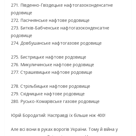
271. Південно-Гвіздецьке нафтогазоконденсатне
родовище
272. Пасічнянське нафтове родовище
273. Битків-Бабченське нафтогазоконденсатне
родовище
274. Довбушанське нафтогазове родовище
275. Бистрицьке нафтове родовище
276. Микуличинське нафтове родовище
277. Страшевицьке нафтове родовище
278. Стрільбицьке нафтове родовище
279. Східницьке нафтове родовище
280. Русько-Комарівське газове родовище
Юрій Бородатий: Насправді їх більше ніж 400!
Але всі вони в руках ворогів України. Тому й війна у