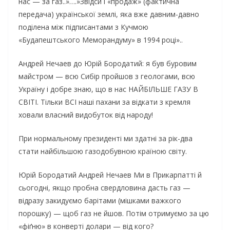
нас — за газ..»….»Звідси і «продаж» (фактична
передача) української землі, яка вже давним-давно
поділена між підписантами з Кучмою
«Будапештського Меморандуму» в 1994 році»..
Андрей Нечаев до Юрій Бородатий: я був буровим
майстром — всю Сибір пройшов з геологами, всю
Україну і добре знаю, що в нас НАЙБІЛЬШЕ ГАЗУ В
СВІТІ. Тільки ВСІ наші пахани за відкати з кремля
ховали власний видобуток від народу!
При нормальному президенті ми здатні за рік-два
стати найбільшою газодобувною країною світу.
Юрій Бородатий Андрей Нечаев Ми в Прикарпатті й
сьогодні, якщо пробна свердловина дасть газ —
відразу закидуємо барітами (мішками важкого
порошку) — щоб газ не йшов. Потім отримуємо за цю
«фіґню» в конверті долари — від кого?