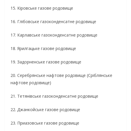
15. Кіровське газове родовище
16. Глібовське газоконденсатне родовище
17. Карлавське газоконденсатне родовище
18. Ярилгацьке газове родовище
19. Задорненське газове родовище
20. Серебрянське нафтове родовище (Сріблянське
нафтове родовище)
21. Тетянівське газоконденсатне родовище
22. Джанкойське газове родовище
23. Приазовське газове родовище