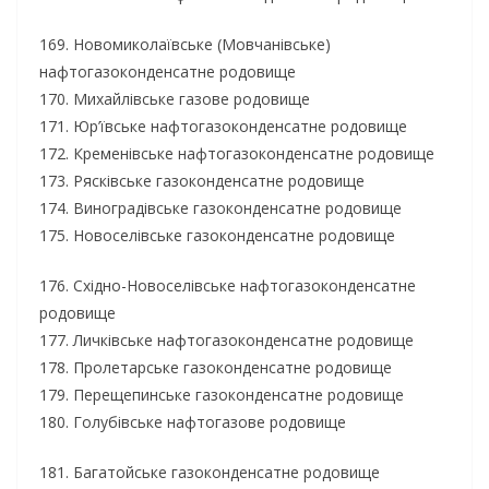
169. Новомиколаївське (Мовчанівське)
нафтогазоконденсатне родовище
170. Михайлівське газове родовище
171. Юр’ївське нафтогазоконденсатне родовище
172. Кременівське нафтогазоконденсатне родовище
173. Рясківське газоконденсатне родовище
174. Виноградівське газоконденсатне родовище
175. Новоселівське газоконденсатне родовище
176. Східно-Новоселівське нафтогазоконденсатне
родовище
177. Личківське нафтогазоконденсатне родовище
178. Пролетарське газоконденсатне родовище
179. Перещепинське газоконденсатне родовище
180. Голубівське нафтогазове родовище
181. Багатойське газоконденсатне родовище