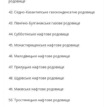
родовище
42. Східно-Казантипське газоконденсатне родовище
43. Північно-Булганакське газове родовище
44. Субботінське нафтове родовище
45. Монастирищенське нафтове родовище
46. Малодівицьке нафтове родовище
47. Прилуцьке нафтове родовище
48. Щурівське нафтове родовище
49. Маківське нафтове родовище
50. Тростянецьке нафтове родовище