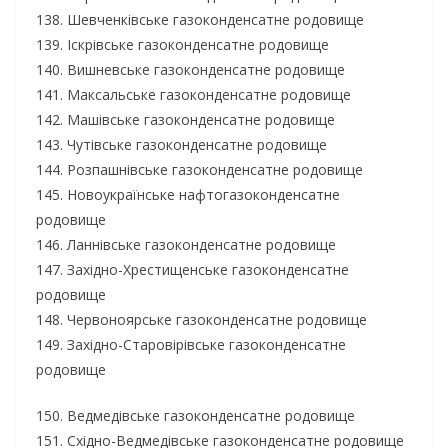
138. Шевченківське газоконденсатне родовище
139. Іскрівське газоконденсатне родовище
140. Вишневське газоконденсатне родовище
141. Максальське газоконденсатне родовище
142. Машівське газоконденсатне родовище
143. Чутівське газоконденсатне родовище
144. Розпашнівське газоконденсатне родовище
145. Новоукраїнське нафтогазоконденсатне
родовище
146. Ланнівське газоконденсатне родовище
147. Західно-Хрестищенське газоконденсатне
родовище
148. Червоноярське газоконденсатне родовище
149. Західно-Старовірівське газоконденсатне
родовище
150. Ведмедівське газоконденсатне родовище
151. Східно-Ведмедівське газоконденсатне родовище