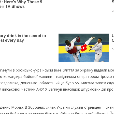
агинули в російсько-українській війні. Життя за Україну віддали
м командира бойової машини – навідником-оператором гірсько-ш
.п.Роздолівка, Донецької області. Бійцю було 55. Микола також 
військової частини А4010. Загинув внаслідок штурмових дій проти
Денис Морар. В Збройних силах України служив стрільцем – снай
онання бойового завдання біля н.п. Діброва Луганської області. 