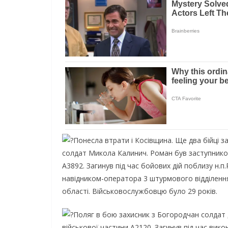
Понесла втрати і Косівщина. Ще два бійці з
солдат Микола Калинич. Роман був заступнико
А3892. Загинув під час бойових дій поблизу н
навідником-оператора 3 штурмового відділення 
області. Військовослужбовцю було 29 років.
Поляг в бою захисник з Богородчан солдат 
військової частини А2120. Загинув під час вик