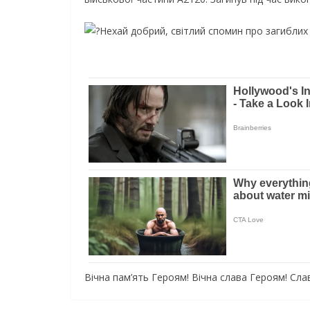
Нехай добрий, світлий спомин про загиблих З
Вічна пам’ять Героям! Вічна слава Героям! Слав