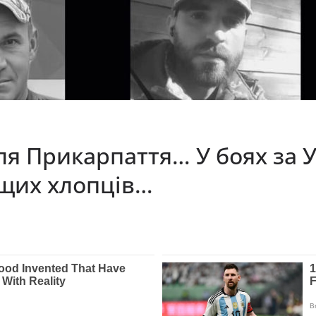
ля Прикарпаття… У боях за У
ащих хлопців…