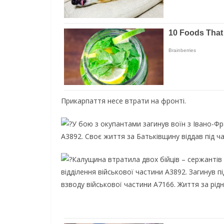
Прикарпаття несе втрати на фронті.
У бою з окупантами загинув воїн з Івано-Фр
А3892. Своє життя за Батьківщину віддав під ча
Калущина втратила двох бійців – сержанті
відділення військової частини А3892. Загинув 
взводу військової частини А7166. Життя за рідн