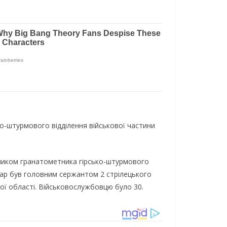
ко-штурмового відділення військової частини
чником гранатометника гірсько-штурмового
Назар був головним сержантом 2 стрілецького
ької області. Військовослужбовцю було 30.