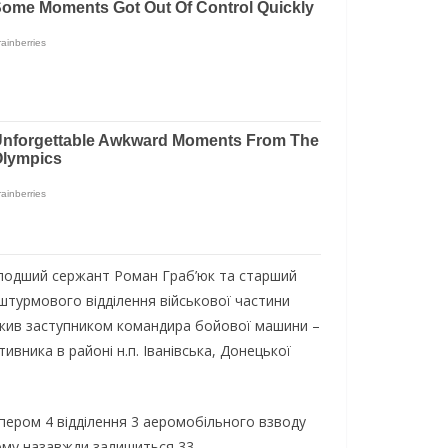
 молодший сержант Роман Граб’юк та старший
турмового відділення військової частини
служив заступником командира бойової машини –
вника в районі н.п. Іванівська, Донецької
пером 4 відділення 3 аеромобільного взводу
Йому назавжди залишиться 33.