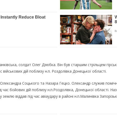
анківська, солдат Олег Дзюбка. Він був старшим стрільцем гірсь
с військових дій поблизу н.п. Роздолівка Донецької області.
в Олександра Соцького та Назара Гецко. Олександр служив помі
під час бойових дій поблизу н.п.Роздолівка, Донецької області. 
у землю віддав під час авіаудару в районі н.п.Малинівка Запоріз