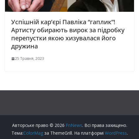
Успішній карʼєрі Павліка “гаплик”!
Артисту обирають вирок за підробку
перепустки якою хизувалася його
дружина
25 Травня, 2023
Авторське право © 2026
FnNews
. Всі права захищено.
Тема:
ColorMag
за ThemeGrill. На платформі
WordPress
.