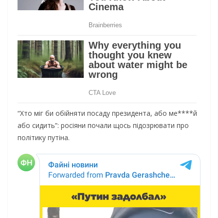
“Хто міг би обійняти посаду президента, або ме****й
або сидить”: росіяни почали щось підозрювати про
політику путіна.