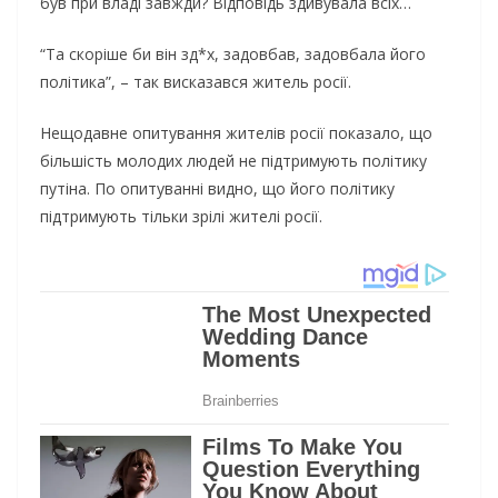
був при владі завжди? Відповідь здивувала всіх…
“Та скоріше би він зд*х, задовбав, задовбала його
політика”, – так висказався житель росії.
Нещодавне опитування жителів росії показало, що
більшість молодих людей не підтримують політику
путіна. По опитуванні видно, що його політику
підтримують тільки зрілі жителі росії.