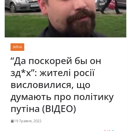
ВІЙНА
“Да поскорей бы он
зд*х”: жителі росії
висловилися, що
думають про політику
путіна (ВІДЕО)
19 Травня, 2022