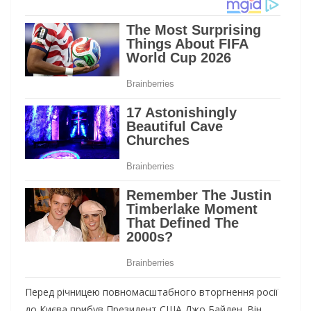
Перед річницею повномасштабного вторгнення росії
до Києва прибув Президент США Джо Байден. Він