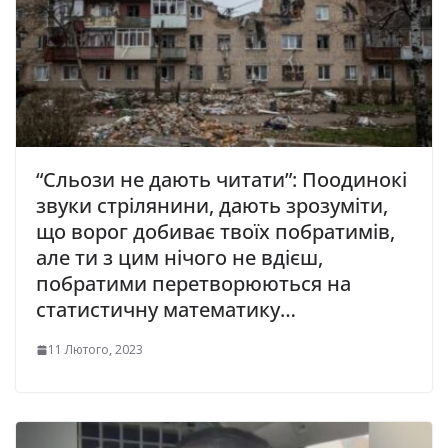
“Сльози не дають читати”: Поодинокі
звуки стрілянини, дають зрозуміти,
що ворог добиває твоїх побратимів,
але ти з цим нічого не вдієш,
побратими перетворюються на
статистичну математику…
11 Лютого, 2023