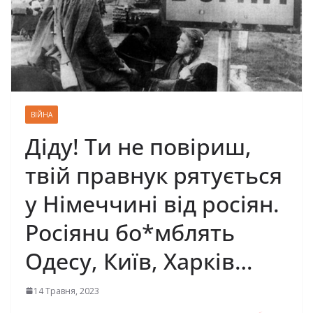
ВІЙНА
Діду! Ти не повіриш,
твій правнук рятується
у Німеччині від росіян.
Росіянu бо*мблять
Одесу, Київ, Харків…
14 Травня, 2023