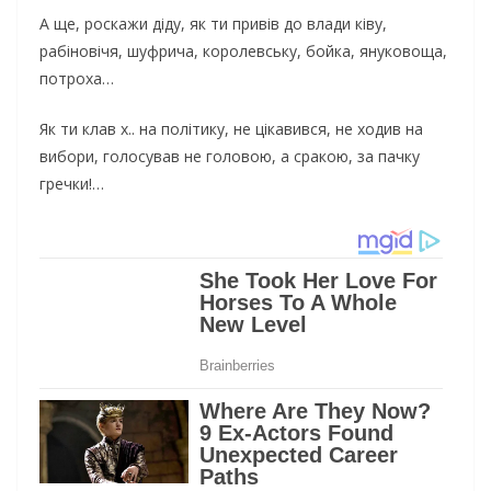
А ще, роскажи діду, як ти привів до влади ківу,
рабіновічя, шуфрича, королевську, бойка, януковоща,
потроха…
Як ти клав х.. на політику, не цікавився, не ходив на
вибори, голосував не головою, а сракою, за пачку
гречки!…