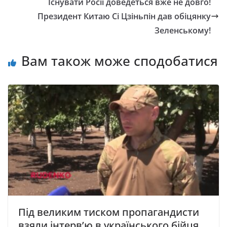
Існувати Росії доведеться вже не довго!
Президент Китаю Сі Цзіньпін дав обіцянку
Зеленському!
Вам також може сподобатися
Під великим тиском пропагандисти
взяли інтерв’ю в українського бійця