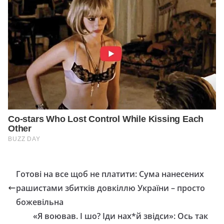
Готові на все щоб не платити: Сума нанесених
рашистами збитків довкіллю України – просто
божевільна
«Я воював. І шо? Іди нах*й звідси»: Ось так