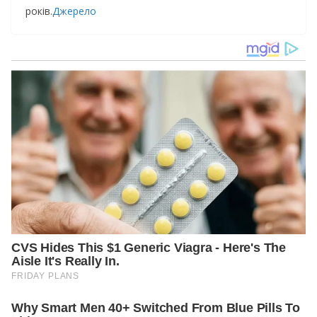
poкiв.
Джерело