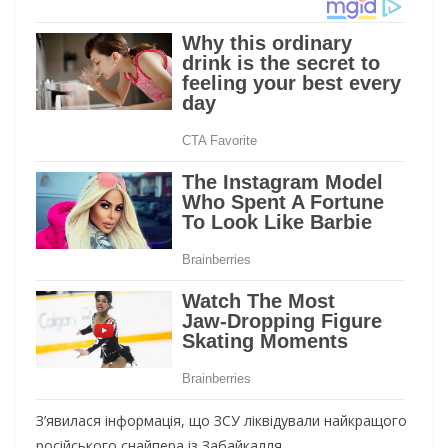
З’явилася інформація, що ЗСУ ліквідували найкращого
російського снайпера із Забайкалля.