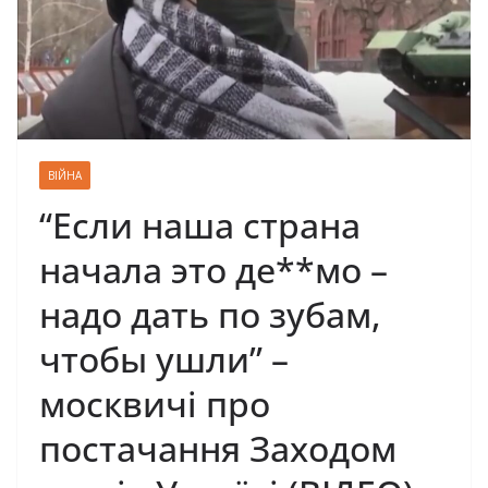
ВІЙНА
“Если наша страна
начала это де**мо –
надо дать по зубам,
чтобы ушли” –
москвичі про
постачання Заходом