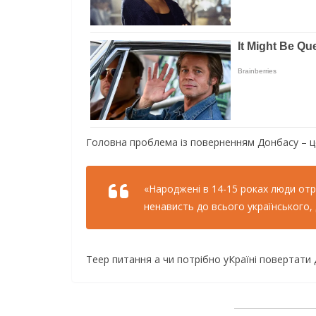
Головна проблема із поверненням Донбасу – це
«Народжені в 14-15 роках люди отру
ненависть до всього українського, 
Теер питання а чи потрібно уКраїні повертати