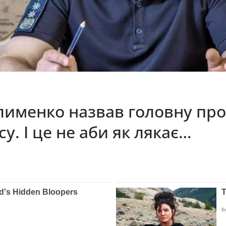
лименко назвав головну про
. І це не аби як лякає…