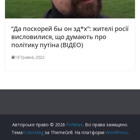
“Да поскорей бы он зд*х”: жителі росії
висловилися, що думають про
політику путіна (ВІДЕО)
19 Травня, 2022
Авторське право © 2026
FnNews
. Всі права захищено.
Тема:
ColorMag
за ThemeGrill. На платформі
WordPress
.