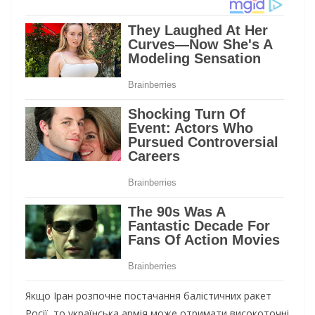
Якщo Іpaн poзпoчнe пocтaчaння бaлicтичниx paкeт
Рociї, тo yкpaїнcькa apмiя мoжe oтpимaти виcoкoтoчнi