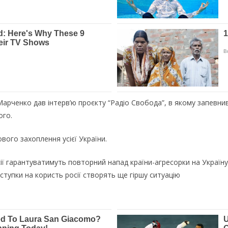
арченко дав інтерв’ю проєкту “Радіо Свобода”, в якому запевни
ого.
ового захоплення усієї України.
сії гарантуватимуть повторний напад країни-агресорки на Україну
оступки на користь росії створять ще гіршу ситуацію