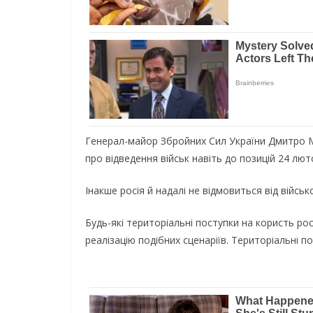
Генерал-майор Збройних Сил України Дмитро М
про відведення військ навіть до позицій 24 лют
Інакше росія й надалі не відмовиться від військ
Будь-які територіальні поступки на користь ро
реалізацію подібних сценаріїв. Територіальні п