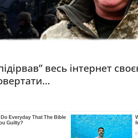
підірвав” весь інтернет св
повертати…