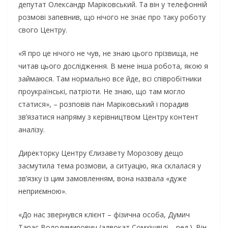
депутат Олександр Маріковський. Та він у телефонній
розмові запевнив, що нічого не знає про таку роботу
свого Центру.
«Я про це нічого не чув, не знаю цього прізвища, не
читав цього дослідження. В мене інша робота, якою я
займаюся. Там нормально все йде, всі співробітники
проукраїнські, патріоти. Не знаю, що там могло
статися», – розповів пан Маріковський і порадив
зв’язатися напряму з керівництвом Центру контент
аналізу.
Директорку Центру Єлизавету Морозову дещо
засмутила тема розмови, а ситуацію, яка склалася у
зв’язку із цим замовленням, вона назвала «дуже
неприємною».
«До нас звернувся клієнт – фізична особа, Думич
Тарас Володимирович (адвокат Сомхішвілі – ред.). Він