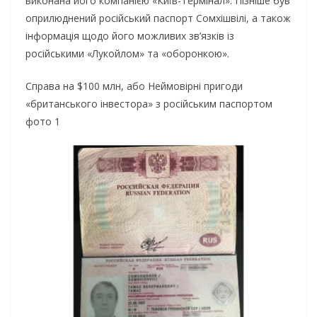
виконана його компанією «Київ-Термінал». Пізніше був
оприлюднений російський паспорт Сомхішвілі, а також
інформація щодо його можливих зв’язків із
російськими «Лукойлом» та «оборонкою».
Справа на $100 млн, або Неймовірні пригоди
«британського інвестора» з російським паспортом
фото 1