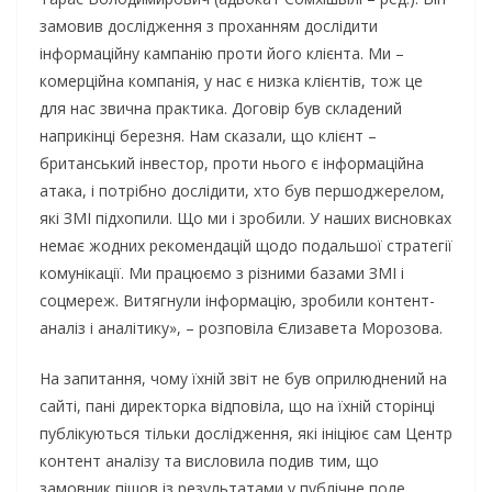
замовив дослідження з проханням дослідити
інформаційну кампанію проти його клієнта. Ми –
комерційна компанія, у нас є низка клієнтів, тож це
для нас звична практика. Договір був складений
наприкінці березня. Нам сказали, що клієнт –
британський інвестор, проти нього є інформаційна
атака, і потрібно дослідити, хто був першоджерелом,
які ЗМІ підхопили. Що ми і зробили. У наших висновках
немає жодних рекомендацій щодо подальшої стратегії
комунікації. Ми працюємо з різними базами ЗМІ і
соцмереж. Витягнули інформацію, зробили контент-
аналіз і аналітику», – розповіла Єлизавета Морозова.
На запитання, чому їхній звіт не був оприлюднений на
сайті, пані директорка відповіла, що на їхній сторінці
публікуються тільки дослідження, які ініціює сам Центр
контент аналізу та висловила подив тим, що
замовник пішов із результатами у публічне поле.