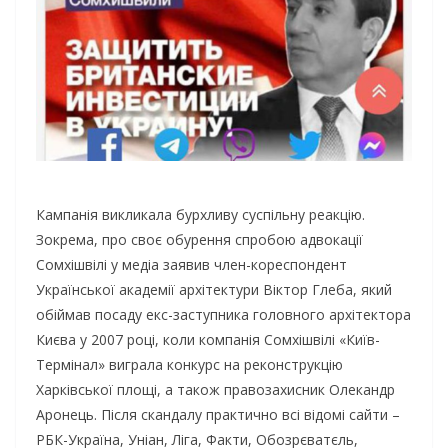
Кампанія викликала бурхливу суспільну реакцію.
Зокрема, про своє обурення спробою адвокації
Сомхішвілі у медіа заявив член-кореспондент
Української академії архітектури Віктор Глеба, який
обіймав посаду екс-заступника головного архітектора
Києва у 2007 році, коли компанія Сомхішвілі «Київ-
Термінал» виграла конкурс на реконструкцію
Харківської площі, а також правозахисник Олекандр
Аронець. Після скандалу практично всі відомі сайти –
РБК-Україна, Уніан, Ліга, Факти, Обозрєватєль,