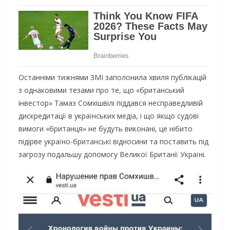
Останніми тижнями ЗМІ заполонила хвиля публікацій
з однаковими тезами про те, що «британський
інвестор» Тамаз Сомхішвілі піддався несправедливій
дискредитації в українських медіа, і що якщо судові
вимоги «британця» не будуть виконані, це нібито
підірве україно-британські відносини та поставить під
загрозу подальшу допомогу Великої Британії Україні.