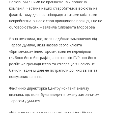
Росією. Ми з ними не працюємо. Ми поважна
компанія, частина наших співробітників воюють на
фронті, тому для нас співпраця з такими клієнтами
неприйнятна. У нас є своя принципова позиція, і це не
обговорюється», – заявила Єлизавета Морозова.
Вона пояснила, що, коли надійшло замовлення від
Тараса Думича, який назвав свого клієнта
«британським інвестором», вони не перевіряли
глибоко його біографію, а висновків ГУР про його
російське громадянство та співпрацю з Росією не
бачили, адже ці дані не потрапили до їхніх звітів та
пошукових запитів.
Фактично директорка Центру контент аналізу
визнала, що вони були введені в оману замовником –
Тарасом Думичем.
«Ніхто не попереджав про такі деталі (російське