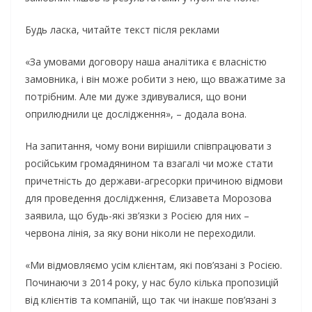
Будь ласка, читайте текст після реклами
«За умовами договору наша аналітика є власністю
замовника, і він може робити з нею, що вважатиме за
потрібним. Але ми дуже здивувалися, що вони
оприлюднили це дослідження», – додала вона.
На запитання, чому вони вирішили співпрацювати з
російським громадянином та взагалі чи може стати
причетність до держави-агресорки причиною відмови
для проведення дослідження, Єлизавета Морозова
заявила, що будь-які зв’язки з Росією для них –
червона лінія, за яку вони ніколи не переходили.
«Ми відмовляємо усім клієнтам, які пов’язані з Росією.
Починаючи з 2014 року, у нас було кілька пропозицій
від клієнтів та компаній, що так чи інакше пов’язані з