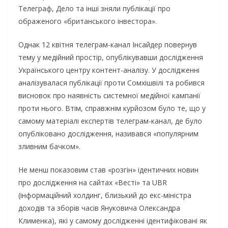
Телеграф, Дело та інші зняли публікації про
ображеного «британського інвестора».
Однак 12 квітня телеграм-канал Інсайдер повернув
тему у медійний простір, опублікувавши дослідження
Українського центру контент-аналізу. У дослідженні
аналізувалася публікації проти Сомхішвілі та робився
висновок про наявність системної медійної кампанії
проти нього. Втім, справжнім курйозом було те, що у
самому матеріалі експертів телеграм-канал, де було
опубліковано дослідження, називався «популярним
зливним бачком».
Не менш показовим став «розгін» ідентичних новин
про дослідження на сайтах «Весті» та UBR
(інформаційний холдинг, близький до екс-міністра
доходів та зборів часів Януковича Олександра
Клименка), які у самому дослідженні ідентифіковані як