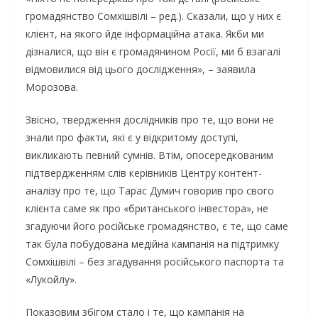
громадянство Сомхішвілі – ред.). Сказали, що у них є
клієнт, на якого йде інформаційна атака. Якби ми
дізналися, що він є громадянином Росії, ми б взагалі
відмовилися від цього дослідження», – заявила
Морозова.
Звісно, твердження дослідників про те, що вони не
знали про факти, які є у відкритому доступі,
викликають певний сумнів. Втім, опосередкованим
підтвердженням слів керівників Центру контент-
аналізу про те, що Тарас Думич говорив про свого
клієнта саме як про «британського інвестора», не
згадуючи його російське громадянство, є те, що саме
так була побудована медійна кампанія на підтримку
Сомхішвілі – без згадування російського паспорта та
«Лукойлу».
Показовим збігом стало і те, що кампанія на