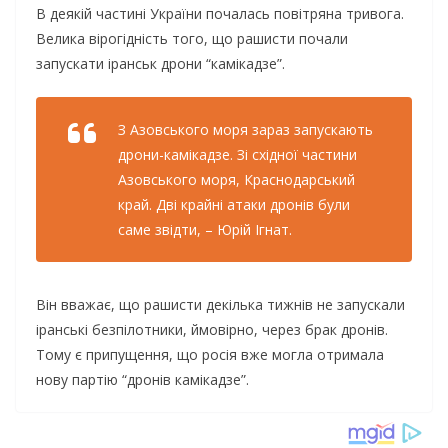
В деякій частині України почалась повітряна тривога.
Велика вірогідність того, що рашисти почали
запускати іранськ дрони “камікадзе”.
З Азовського моря зараз запускають
дрони-камікадзе. Зі східної частини
Азовського моря, Краснодарський
край. Дві крайні атаки дронів були
саме звідти, – Юрій Ігнат.
Він вважає, що рашисти декілька тижнів не запускали
іранські безпілотники, ймовірно, через брак дронів.
Тому є припущення, що росія вже могла отримала
нову партію “дронів камікадзе”.