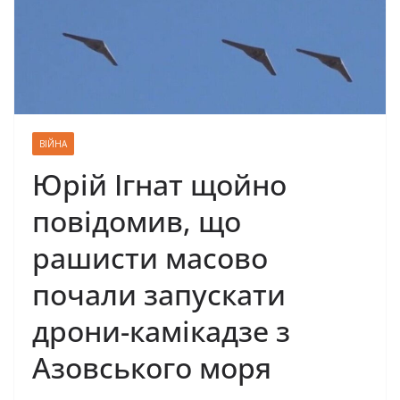
ВІЙНА
Юрій Ігнат щойно
повідомив, що
рашисти масово
почали запускати
дрони-камікадзе з
Азовського моря