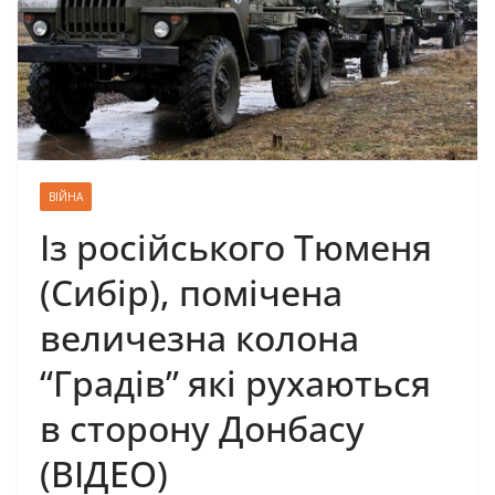
ВІЙНА
Із російського Тюменя
(Сибір), помічена
величезна колона
“Градів” які рухаються
в сторону Донбасу
(ВІДЕО)