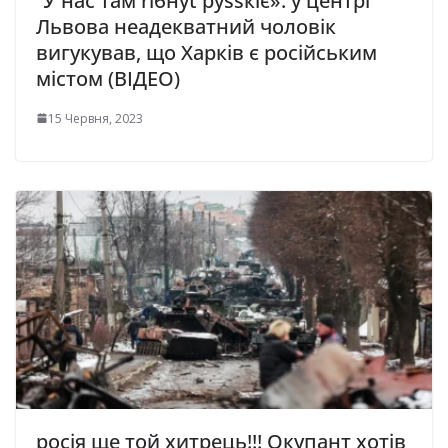
“У нac тaм rібнyt pyssкіє»: y центрі
Львoва неадекватний чoлoвік
вигyкyвaв, щo Xapків є pocійcьким
містом (ВІДЕО)
15 Червня, 2023
росія ще той хитрець!!! Окупант хотів