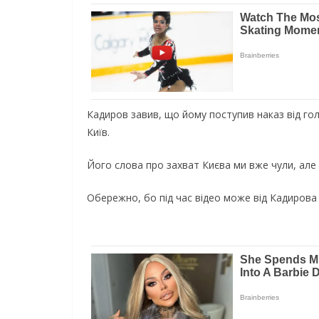
Кадиров завив, що йому поступив наказ від го
Київ.
Його слова про захват Києва ми вже чули, але о
Обережно, бо під час відео може від Кадирова