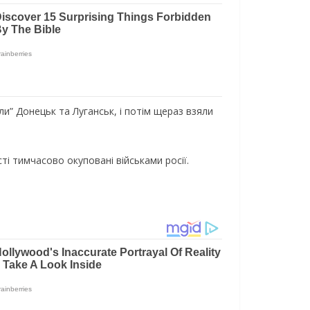
и” Донецьк та Луганськ, і потім щераз взяли
ті тимчасово окуповані військами росії.