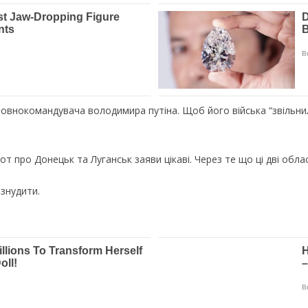
ловнокомандувача володимира путіна. Щоб його війська “звільнил
т про Донецьк та Луганськ заяви цікаві. Через те що ці дві облас
 знудити.