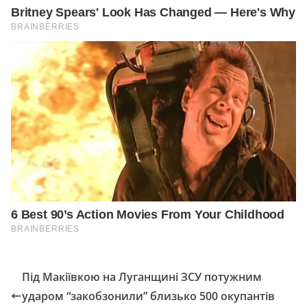
Під Макіївкою на Луганщині ЗСУ потужним
ударом “закобзонили” близько 500 окупантів