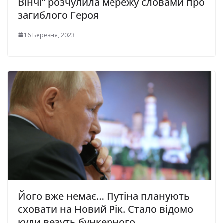
Вінчі” розчулила мережу словами про
загиблого Героя
16 Березня, 2023
Його вже немає… Путіна планують
сховати на Новий Рік. Стало відомо
куди везуть бункерного