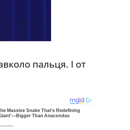
авколо пальця. І от