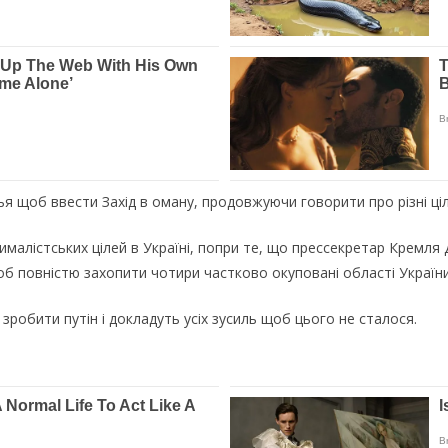
щоб ввести Захід в оману, продовжуючи говорити про різні цілі в 
сималістських цілей в Україні, попри те, що прессекретар Кремл
б повністю захопити чотири частково окуповані області України
зробити путін і докладуть усіх зусиль щоб цього не сталося.