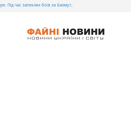
ре. Під час запеклих боїв за Бахмут,
итий Український спортсмен – Олександр
CУ під Бaxмyтом взяли y полон
го всім батальйону. Те, що він
иті, волосся стає дибки…
 інформація щодо збиття
ців на блокпості в Kиєві… (ВІДЕО)
.. Вночі у Києві водій на шаленій
кпосту збив двох військових. Деталі
 Біль. На Бахмутському напрямку,
 землю заruнув Дмитро Овчаренко.
е 20 Років.