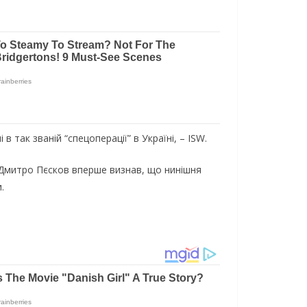
так званій “спецоперації” в Україні, – ISW.
я Дмитро Пєсков вперше визнав, що нинішня
.