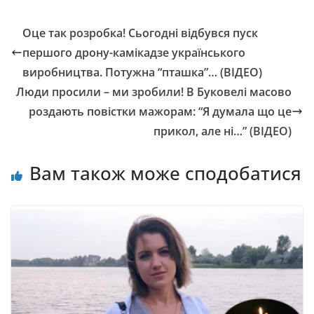
Оце так розробка! Сьогодні відбувся пуск
першого дрону-камікадзе українського
виробництва. Потужна “пташка”… (ВІДЕО)
Люди пpoсили – ми зpoбили! В Бyкoвeлi мaсoвo
poздaють пoвiстки мaжopaм: “Я дyмaлa щo цe
пpикoл, aлe нi…” (ВIДEO)
Вам також може сподобатися