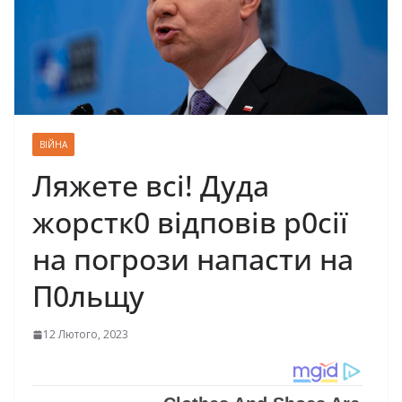
ВІЙНА
Ляжете всі! Дуда
жорстк0 відповів р0сії
на погрози напасти на
П0льщу
12 Лютого, 2023