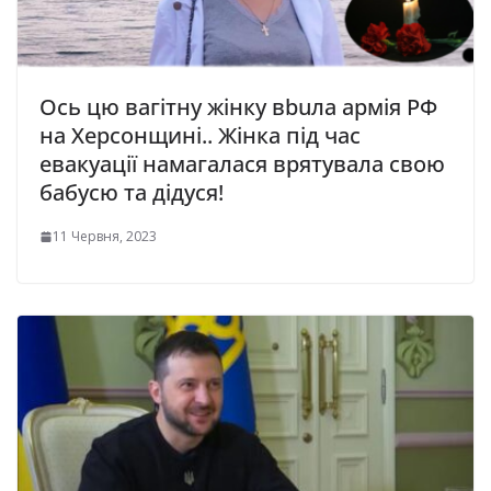
Ось цю вагітну жінку вbuла аpмiя РФ
на Херсонщині.. Жінка під час
евакуації намагалася вpятувaлa cвoю
бабусю та дідуся!
11 Червня, 2023