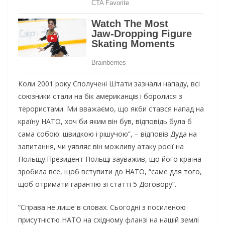
Коли 2001 року Сполучені Штати зазнали нападу, всі
союзники стали на бік американців і боролися з
терористами. Ми вважаємо, що якби стався напад на
країну НАТО, хоч би яким він був, відповідь була б
сама собою: швидкою і рішучою”, – відповів Дуда на
запитання, чи уявляє він можливу атаку росії на
Польщу.Президент Польщі зауважив, що його країна
зробила все, щоб вступити до НАТО, “саме для того,
щоб отримати гарантію зі статті 5 Договору”.
“Справа не лише в словах. Сьогодні з посиленою
присутністю НАТО на східному фланзі на нашій землі