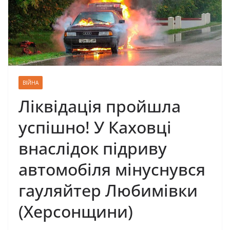
ВІЙНА
Ліквідація пройшла
успішно! У Каховці
внаслідок підриву
автомобіля мінуснувся
гауляйтер Любимівки
(Херсонщини)