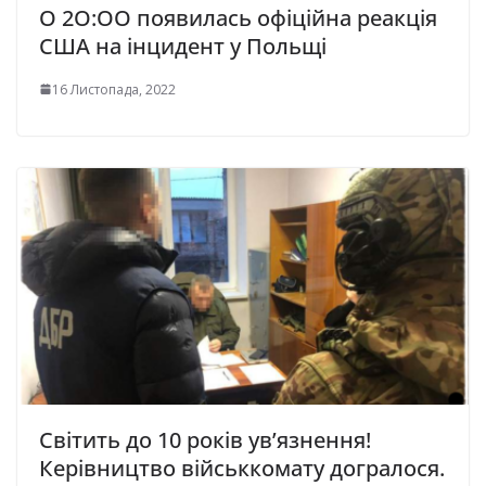
О 2O:OO появилась oфiцiйнa реакція
CШA нa iнцидент y Пoльщi
16 Листопада, 2022
Світить до 10 років ув’язнення!
Керівництво військкомату догралося.