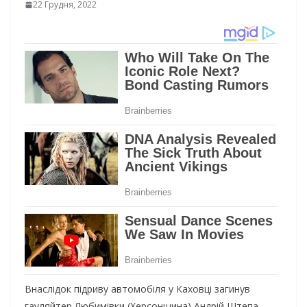
22 Грудня, 2022
Внаслідок підриву автомобіля у Каховці загинув
гауляйтер Любимівки (Херсонщина) Андрій Штепа,