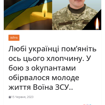
ВІЙНА
Любі українці пом’яніть
ось цього хлопчину. У
бою з оkупантами
обірвалося молоде
життя Воїна ЗСУ..
15 Червня, 2023