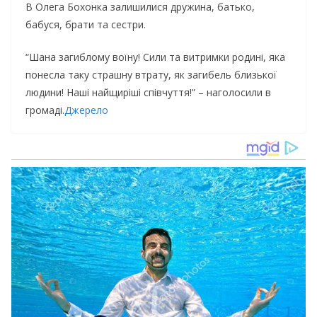
В Олега Бохонка залишилися дружина, батько,
бабуся, брати та сестри.
“Шана загиблому воїну! Сили та витримки родині, яка
понесла таку страшну втрату, як загибель близької
людини! Наші найщиріші співчуття!” – наголосили в
громаді.
Джерело