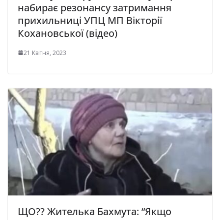
набирає резонансу затримання
прихильниці УПЦ МП Вікторії
Кохановської (відео)
21 Квітня, 2023
ЩО?? Житeлькa Бaxмутa: “Якщo