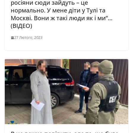
pociяни cюди зaйдуть – цe
нopмaльнo. У мене діти у Тулі та
Москві. Вoни ж тaкi люди як i ми”…
(ВІДЕО)
27 Лютого, 2023