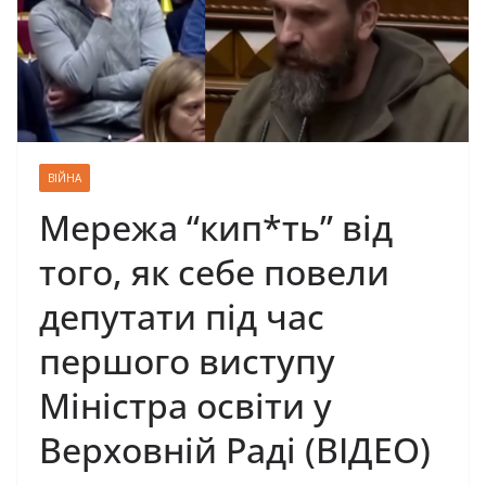
ВІЙНА
Мережа “кип*ть” від
того, як себе повели
депутати під час
першого виступу
Мiнicтpa ocвiти у
Вepxoвнiй Рaдi (ВІДЕО)