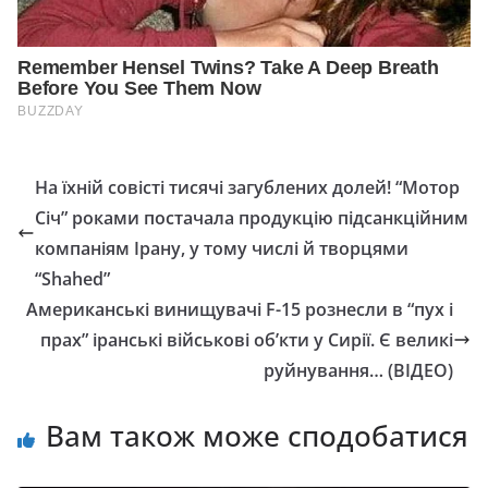
На їхній совісті тисячі загублених долей! “Мотор
Січ” роками постачала продукцію підсанкційним
компаніям Ірану, у тому числі й творцями
“Shahed”
Американські винищувачі F-15 рознесли в “пух і
прах” іранські військові об’кти у Сирії. Є великі
руйнування… (ВІДЕО)
Вам також може сподобатися