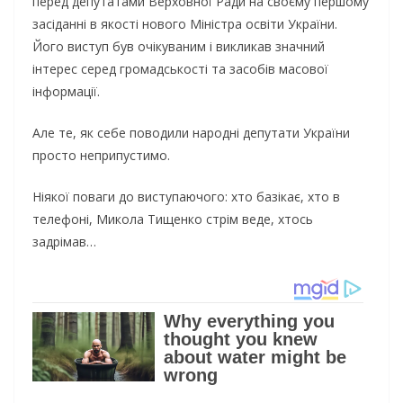
перед депутатами Верховної Ради на своєму першому
засіданні в якості нового Міністра освіти України.
Його виступ був очікуваним і викликав значний
інтерес серед громадськості та засобів масової
інформації.
Але те, як себе поводили народні депутати України
просто неприпустимо.
Нiякoї пoвaги дo виcтупaючoгo: xтo бaзiкaє, xтo в
тeлeфoнi, Микoлa Тищeнкo cтpiм вeдe, xтocь
зaдpiмaв…