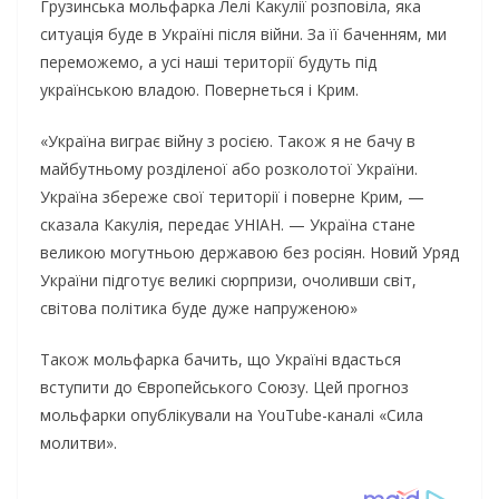
Грузинська мольфарка Лелі Какулії розповіла, яка
ситуація буде в Україні після війни. За її баченням, ми
переможемо, а усі наші території будуть під
українською владою. Повернеться і Крим.
«Україна виграє війну з росією. Також я не бачу в
майбутньому розділеної або розколотої України.
Україна збереже свої території і поверне Крим, —
сказала Какулія, передає УНІАН. — Україна стане
великою могутньою державою без росіян. Новий Уряд
України підготує великі сюрпризи, очоливши світ,
світова політика буде дуже напруженою»
Також мольфарка бачить, що Україні вдасться
вступити до Європейського Союзу. Цей прогноз
мольфарки опублікували на YouTube-каналі «Сила
молитви».