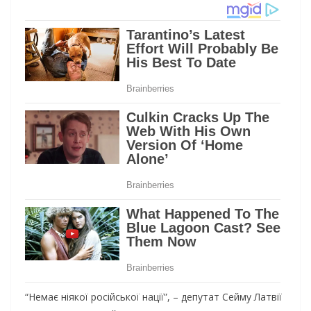
“Немає ніякої російської нації”, – депутат Сейму Латвії