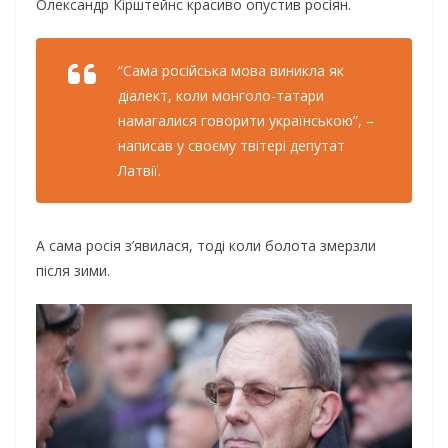
Олександр Кірштейнс красиво опустив росіян.
“Сама російська мова виникла як
діалект, коли монголо-татари
намагалися говорити українською”, –
написав у своєму твітері депутат
Латвії.
А сама росія з’явилася, тоді коли болота змерзли
після зими.