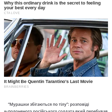
“Мурашки збігаються по тілу”: розповіді
полоненого російського солдата який перебував