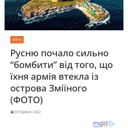
ВІЙНА
Русню почало сильно
“бомбити” від того, що
їхня армія втекла із
острова Зміїного
(ФОТО)
30 Червня, 2022