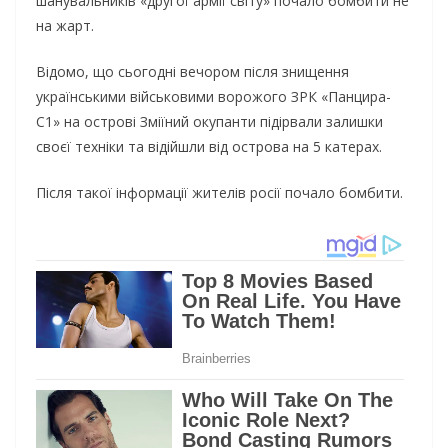
шанувальників «другої армії світу» почало бомбити не
на жарт.
Відомо, що сьогодні вечором після знищення
українськими військовими ворожого ЗРК «Панцира-
С1» на острові Зміїний окупанти підірвали залишки
своєї техніки та відійшли від острова на 5 катерах.
Після такої інформації жителів росії почало бомбити.